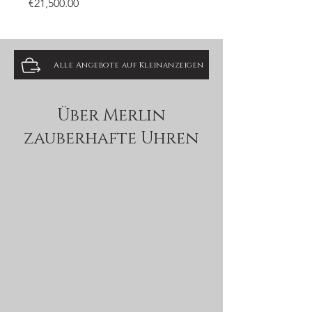
Price
€21,500.00
Alle Angebote auf Kleinanzeigen
Über Merlin
zauberhafte Uhren