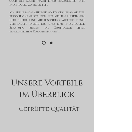
oder der Suche nach einer besonderen Uhr
individuell zu begleiten.
Ich freue mich auf Ihre Kontaktaufnahme. Der
persönliche Austausch mit meinen Kundinnen
und Kunden ist mir besonders wichtig, denn
Vertrauen, Diskretion und eine individuelle
Beratung bilden die Grundlage einer
erfolgreichen Zusammenarbeit.
Unsere Vorteile
im Überblick
Geprüfte Qualität