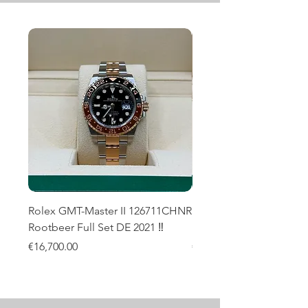
Rolex GMT-Master II 126711CHNR
Rolex Submariner Date
Rootbeer Full Set DE 2021 ‼️
Hulk 2019 LC100 Full Set
Price
Price
€16,700.00
€17,700.00