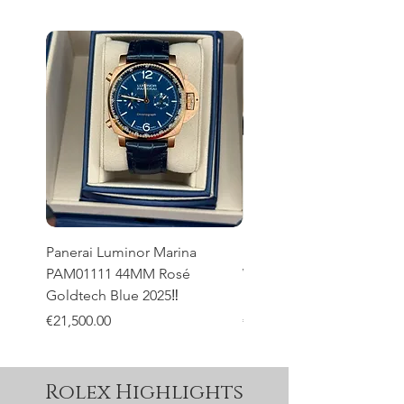
Panerai Luminor Marina
Patek Philippe Calatrava
PAM01111 44MM Rosé
Weekly Calendar 5212A-
Goldtech Blue 2025‼️
Full Set ‼️
Price
Price
€21,500.00
€27,700.00
Rolex Highlights