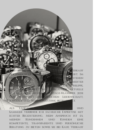
I
ch habe mich auf den An- und Verkauf
hochwertiger Armbanduhren spezialisiert. Im
Mittelpunkt meiner Tätigkeit stehen
insbesondere Zeitmesser renommierter
Manufakturen wie Rolex, Patek Philippe,
Audemars Piguet und Omega. Ob aktuelle
Modelle oder begehrte Vintage-Klassiker. jede
Uhr wird mit der gleichen Leidenschaft,
Sorgfalt und Wertschätzung betrachtet.
Als langjähriger Uhrenenthusiast und
Sammler verbinde ich fachliche Expertise mit
echter Begeisterung. Mein Anspruch ist es,
meinen Kundinnen und Kunden eine
kompetente, transparente und persönliche
Beratung zu bieten sowie sie bei Kauf, Verkauf