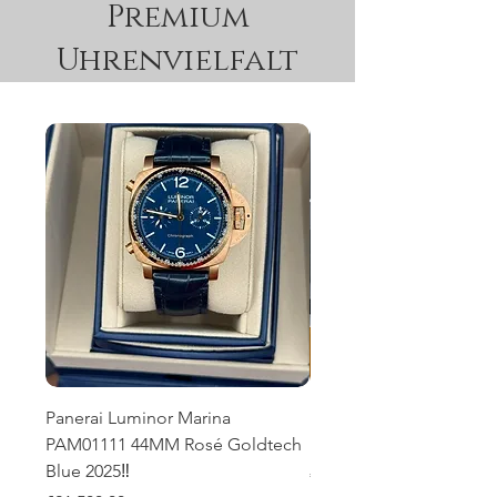
Premium
Uhrenvielfalt
Panerai Luminor Marina
Panerai Luminor Marin
PAM01111 44MM Rosé Goldtech
PAM01316 Blue Full Set
Blue 2025‼️
Price
€5,990.00