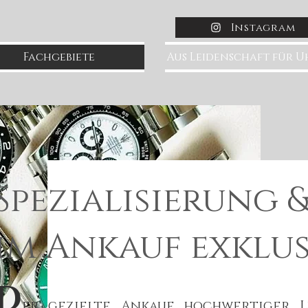
Instagram
Fachgebiete
Aus Leidenschaft für 
Spezialisierung 
im Ankauf exklu
D
er gezielte Ankauf hochwertiger 