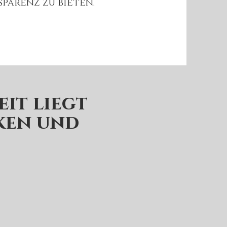
parenz zu bieten.
it liegt
ken und