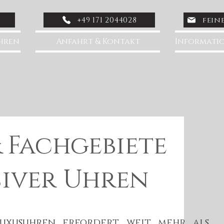
+49 171 2044028
fein
Uhren
Anfahrt & Kontakt
Informatio
& Fachgebiete
siver Uhren
Luxusuhren erfordert weit mehr als