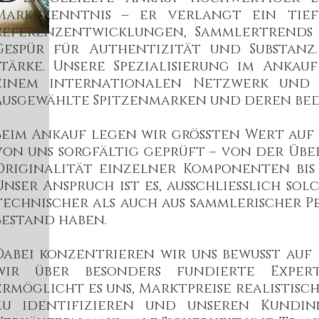
Marktkenntnis – er verlangt ein tiefe
Referenzentwicklungen, Sammlertrends 
Gespür für Authentizität und Substanz
Stärke. Unsere Spezialisierung im Ankau
einem internationalen Netzwerk und 
ausgewählte Spitzenmarken und deren be
Beim Ankauf legen wir größten Wert auf 
von uns sorgfältig geprüft – von der Üb
Originalität einzelner Komponenten bis
Unser Anspruch ist es, ausschließlich sol
technischer als auch aus sammlerischer P
Bestand haben.
Dabei konzentrieren wir uns bewusst auf 
wir über besonders fundierte Experti
ermöglicht es uns, Marktpreise realistisc
zu identifizieren und unseren Kundi